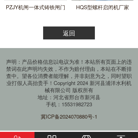
​PZJY机闸一体式铸铁闸门
HQS型螺杆启闭机厂家
返回
声明：产品价格信息以电议为准！本站所有页面上的违
禁词在此声明均失效，不作为赔付理由，本站在不断排
查中。望各位消费者能理解，并非刻意为之，同时望职
业打假人高抬贵手！Copyright 2024 新河县浦洋水利机
械有限公司 版权所有
地址：河北省邢台市新河县
手机：15531982723
冀ICP备2024070880号-1