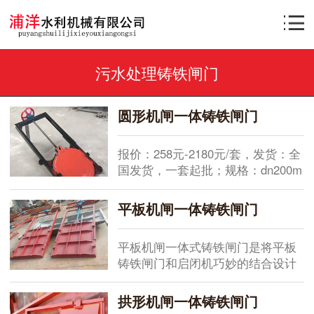
污水处理铸铁闸门
圆形机闸一体铸铁闸门
报价：258元-2180元/套，发货：全
国发货，一套起批；规格：dn200m
m-dn3000mm；安装方式：墙管
式、法兰式、渠道式、靠壁式等；
平板机闸一体铸铁闸门
材质：球墨铸铁或灰铸铁。配型启
闭机：手动、电动或手电两用螺杆
平板机闸一体式铸铁闸门是将平板
式启闭机。用途：污水处理、市政
铸铁闸门和启闭机巧妙的结合设计
水利、农田水利、水产养殖、渠
为一体的机门一体式闸门，安装便
道、河道、池塘等。启闭方式：明
捷快速，启闭灵活，方便调节水流
杆式、暗杆式、下开式等。一、产
拱形机闸一体铸铁闸门
量大小！一、常见规格型号参数表