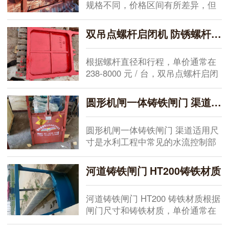
规格不同，价格区间有所差异，但
在众多水利项目中都能见到它的身
影。从水库到泵站，这类设备因为
双吊点螺杆启闭机 防锈螺杆 启闭机行程调节方案
结构简单、体积小，常被用于小流
量控制场合。在实际工作中，我们
根据螺杆直径和行程，单价通常在
关注的是生产环节的...
238-8000 元 / 台，双吊点螺杆启闭
机 防锈螺杆 启闭机行程调节方案是
有助于维持水利工程设施稳定运行
圆形机闸一体铸铁闸门 渠道适用尺寸
的重要。在多年的项目实操中，设
备选型与后续调试紧密相连，任何
圆形机闸一体铸铁闸门 渠道适用尺
一个环...
寸是水利工程中常见的水流控制部
件。在多个水库、泵站及城市排水
项目中，这类设备关系到渠道输水
河道铸铁闸门 HT200铸铁材质
的稳定性。实际工作中，如何确定
规格并有助于安装质量，需要结合
河道铸铁闸门 HT200 铸铁材质根据
具体工况与相关技...
闸门尺寸和铸铁材质，单价通常在
322-2898 元 / 扇。在实际水利工程