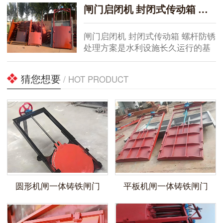
项目里，这种闸门常被用于水库、
闸门启闭机 封闭式传动箱 螺杆防锈处理方案
泵站及城市排水系统。生产环节把
控，材料选择尤为重要。...
闸门启闭机 封闭式传动箱 螺杆防锈
处理方案是水利设施长久运行的基
础，关系到设备的使用寿命与安全
性能。在多年的水库、泵站及排水
猜您想要
/ HOT PRODUCT
项目中观察到，许多启闭机故障并
非来自机械结构本身，而是由于初
期防护不到位...
圆形机闸一体铸铁闸门
平板机闸一体铸铁闸门