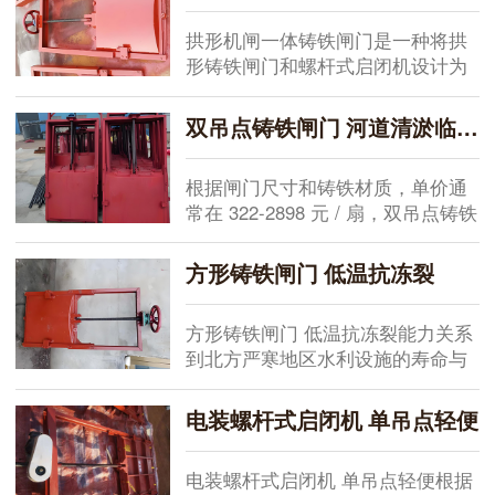
品概述...
规格型号（m）0.2×0.20.3×0.30.4×
拱形机闸一体铸铁闸门是一种将拱
0.40.5×0.50.6×0.60.8×0.81×1尺寸
形铸铁闸门和螺杆式启闭机设计为
参数（mm）A20030040050060080
一体的闸门启闭机，就是在闸门的
01000B2003004005006008001000C
立框上加装上螺杆启闭机的升降平
30303040405050D320420520...
双吊点铸铁闸门 河道清淤临时闸门段
台，在安装的时候不需要再搭建启
闭机混凝土升降平台，大大缩短了
根据闸门尺寸和铸铁材质，单价通
施工周期，施工更加简便快捷。
常在 322-2898 元 / 扇，双吊点铸铁
一、拱形机闸一体铸铁闸门型号1、
闸门 河道清淤临时闸门段作为水利
0.2*0.2*-2.5*2.5米（不含2.5米）采
工程重要部件，其质量关系到水
用单吊点设计；2、2.5*2.5米-3...
方形铸铁闸门 低温抗冻裂
库、泵站及城市排水系统的运行安
全。在项目一线实操中，从材料
方形铸铁闸门 低温抗冻裂能力关系
选...
到北方严寒地区水利设施的寿命与
安全。在多年参与水库、泵站及城
市排水项目的过程中发现，冬季低
电装螺杆式启闭机 单吊点轻便
温环境易导致铸铁材料脆性增加，
若选型或施工不当，闸板可能出现
电装螺杆式启闭机 单吊点轻便根据
裂纹甚至断裂。...