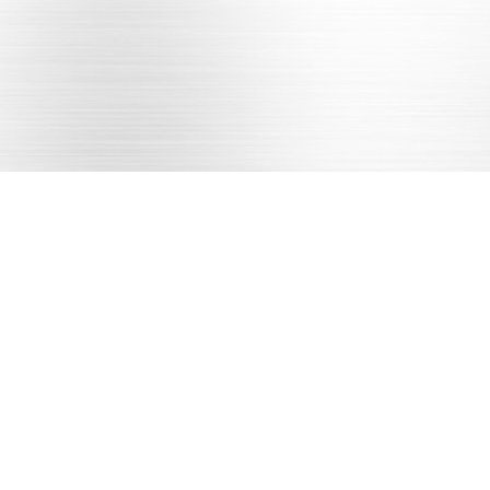
15531982723
需求沟通
图纸确认