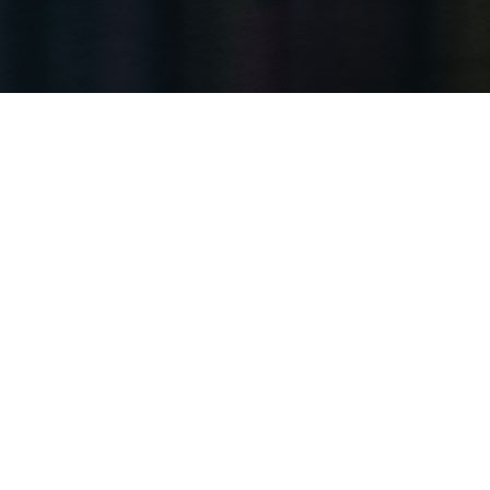
上海手动螺杆式启闭机 防锈螺杆 启闭机运行噪音控制
上海手动螺杆式启闭机 防锈螺杆 启闭机运行噪音控制是衡量设备状态
参考。在多个水库、泵站项目中，设备长期运行后···
上海双吊点铸铁闸门 河道清淤临时闸门段
上海根据闸门尺寸和铸铁材质，单价通常在 322-2898 元 / 扇，双吊点
闸门 河道清淤临时闸门段作为水利工···
上海方形铸铁闸门 低温抗冻裂
上海方形铸铁闸门 低温抗冻裂能力关系到北方严寒地区水利设施的寿命