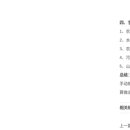
四、
1、
2、
3、
4、
5、
总结
手动
算做
相关
上一