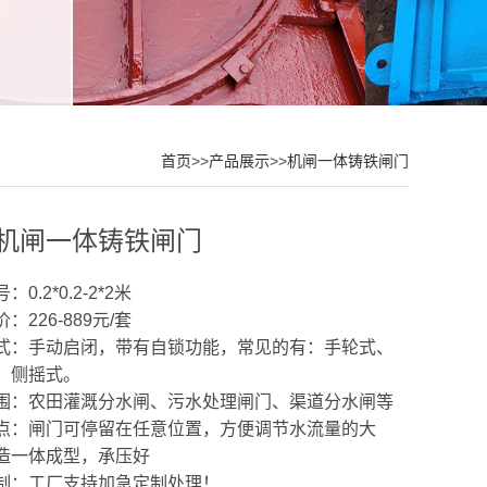
首页
>>
产品展示
>>
机闸一体铸铁闸门
机闸一体铸铁闸门
0.2*0.2-2*2米
：226-889元/套
式：手动启闭，带有自锁功能，常见的有：手轮式、
，侧摇式。
围：农田灌溉分水闸、污水处理闸门、渠道分水闸等
点：闸门可停留在任意位置，方便调节水流量的大
造一体成型，承压好
制：工厂支持加急定制处理！