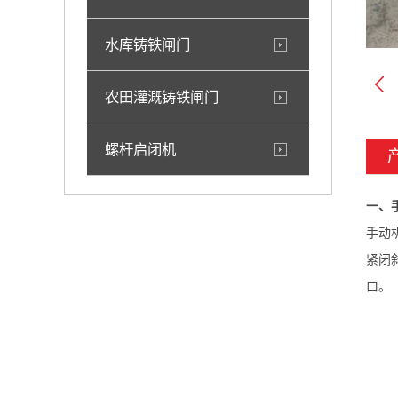
水库铸铁闸门
农田灌溉铸铁闸门
螺杆启闭机
一、
手动
紧闭
口。