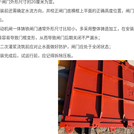
于闸门外形尺寸的20厘米为宜。
安装前还需确定水流方向，并校正闸门底横框上平面的正确高度位置，闸门
击。
手动机闸一体铸铁闸门通常外形尺寸比较小，多采用整体铸造加工，在安
装容易导致门框变形，从而导致闸门后期关闭不严漏水；
在二次灌浆浇筑前应对止水面做好防护，闸门应处于全闭状态；
安装完成后，试运行前，应记得拆除压板。