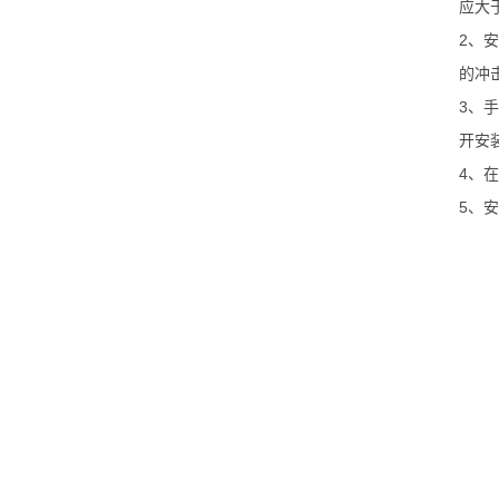
应大
2、
的冲
3、
开安
4、
5、