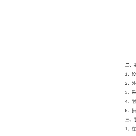
二、
1、
2、
3、
4、
5、
三、
1、