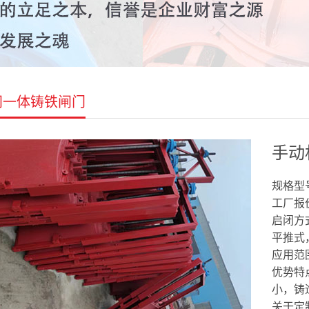
闸一体铸铁闸门
手动
规格型号：
工厂报价
启闭方
平推式
应用范
优势特
小，铸
关于定