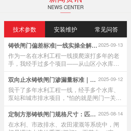
NEWS CENTER
技术参数
安装维护
常见问答
铸铁闸门偏差标准|一线实操全解析：从生产到安装的3大重要控制点
2025-09-13
作为一名在水利工程一线摸爬滚打多年的老
手，我经手过多个项目——从山区小水库到
城市排水···
双向止水铸铁闸门渗漏量标准｜实操派*看的“零漏”硬核指南
2025-09-12
我干了多年水利工程一线，经手多个水库、
泵站和城市排水项目，*怕的就是闸门一关，
水从缝···
定制方形铸铁闸门规格尺寸：匹配工程需求的智慧之选
2025-08-14
在水利、市政排水、农田灌溉等系统中，闸