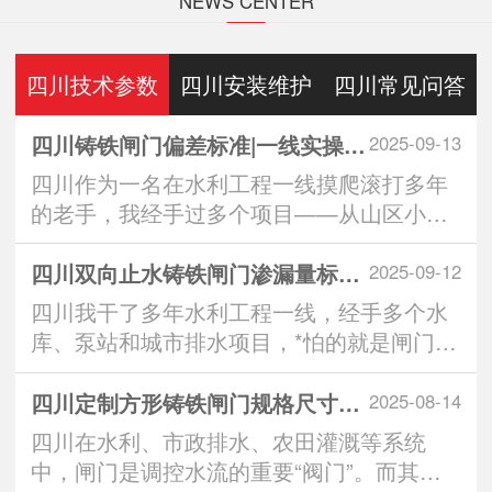
NEWS CENTER
四川技术参数
四川安装维护
四川常见问答
四川铸铁闸门偏差标准|一线实操全解析：从生产到安装的3大重要控制点
2025-09-13
四川作为一名在水利工程一线摸爬滚打多年
的老手，我经手过多个项目——从山区小水
库到城市排水···
四川双向止水铸铁闸门渗漏量标准｜实操派*看的“零漏”硬核指南
2025-09-12
四川我干了多年水利工程一线，经手多个水
库、泵站和城市排水项目，*怕的就是闸门一
关，水从缝···
四川定制方形铸铁闸门规格尺寸：匹配工程需求的智慧之选
2025-08-14
四川在水利、市政排水、农田灌溉等系统
中，闸门是调控水流的重要“阀门”。而其