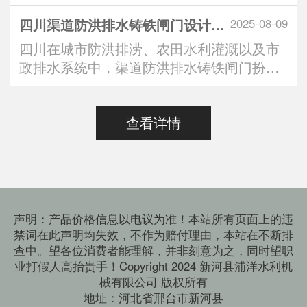
中，“定制方形铸铁闸···
四川渠道防洪排水铸铁闸门设计标准：安全与效能的双重有助于维持
2025-08-09
四川在城市防洪排涝、农田水利灌溉以及市
政排水系统中，渠道防洪排水铸铁闸门扮演
着“水路守门人”的···
查看详情
声明：产品价格信息以电议为准！本站所有页面上的违
禁词在此声明均失效，不作为赔付理由，本站在不断排
查中。望各位消费者能理解，并非刻意为之，同时望职
业打假人高抬贵手！Copyright 2024 新河县浦洋水利机
械有限公司 版权所有
地址：河北省邢台市新河县