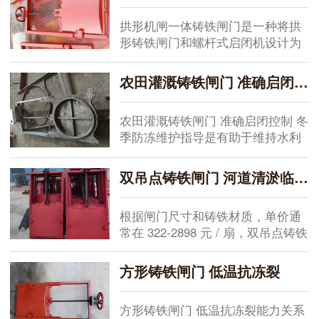
品概述...
规格型号（m）0.2×0.20.3×0.30.4×
拱形机闸一体铸铁闸门是一种将拱
0.40.5×0.50.6×0.60.8×0.81×1尺寸
形铸铁闸门和螺杆式启闭机设计为
参数（mm）A20030040050060080
一体的闸门启闭机，就是在闸门的
01000B2003004005006008001000C
立框上加装上螺杆启闭机的升降平
30303040405050D320420520...
农田灌溉铸铁闸门 准确启闭控制 冬季防冻维护指导
台，在安装的时候不需要再搭建启
闭机混凝土升降平台，大大缩短了
农田灌溉铸铁闸门 准确启闭控制 冬
施工周期，施工更加简便快捷。
季防冻维护指导是有助于维持水利
一、拱形机闸一体铸铁闸门型号1、
设施稳定运行的基础环节。在多年
0.2*0.2*-2.5*2.5米（不含2.5米）采
一线项目实践中发现，设备性能影
用单吊点设计；2、2.5*2.5米-3...
双吊点铸铁闸门 河道清淤临时闸门段
响灌溉效率与管网安全，尤其是严
寒季节的防护工作更为重要。生产
根据闸门尺寸和铸铁材质，单价通
端需把控材质与...
常在 322-2898 元 / 扇，双吊点铸铁
闸门 河道清淤临时闸门段作为水利
工程重要部件，其质量关系到水
方形铸铁闸门 低温抗冻裂
库、泵站及城市排水系统的运行安
全。在项目一线实操中，从材料
方形铸铁闸门 低温抗冻裂能力关系
选...