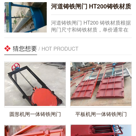
项目中，这类设备关系到渠道输水
河道铸铁闸门 HT200铸铁材质
的稳定性。实际工作中，如何确定
规格并有助于安装质量，需要结合
河道铸铁闸门 HT200 铸铁材质根据
具体工况与相关技...
闸门尺寸和铸铁材质，单价通常在
322-2898 元 / 扇。在实际水利工程
项目里，这种闸门常被用于水库、
猜您想要
/ HOT PRODUCT
泵站及城市排水系统。生产环节把
控，材料选择尤为重要。...
圆形机闸一体铸铁闸门
平板机闸一体铸铁闸门