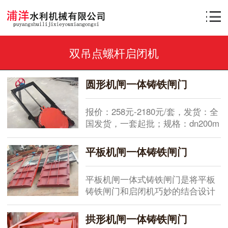
双吊点螺杆启闭机
圆形机闸一体铸铁闸门
报价：258元-2180元/套，发货：全
国发货，一套起批；规格：dn200m
m-dn3000mm；安装方式：墙管
式、法兰式、渠道式、靠壁式等；
平板机闸一体铸铁闸门
材质：球墨铸铁或灰铸铁。配型启
闭机：手动、电动或手电两用螺杆
平板机闸一体式铸铁闸门是将平板
式启闭机。用途：污水处理、市政
铸铁闸门和启闭机巧妙的结合设计
水利、农田水利、水产养殖、渠
为一体的机门一体式闸门，安装便
道、河道、池塘等。启闭方式：明
捷快速，启闭灵活，方便调节水流
杆式、暗杆式、下开式等。一、产
拱形机闸一体铸铁闸门
量大小！一、常见规格型号参数表