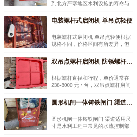
到北方严寒地区水利设施的寿命与
安全。在多年参与水库、泵站及城
市排水项目的过程中发现，冬季低
电装螺杆式启闭机 单吊点轻便
温环境易导致铸铁材料脆性增加，
若选型或施工不当，闸板可能出现
电装螺杆式启闭机 单吊点轻便根据
裂纹甚至断裂。...
规格不同，价格区间有所差异，但
在众多水利项目中都能见到它的身
影。从水库到泵站，这类设备因为
双吊点螺杆启闭机 防锈螺杆 启闭机行程调节方案
结构简单、体积小，常被用于小流
量控制场合。在实际工作中，我们
根据螺杆直径和行程，单价通常在
关注的是生产环节的...
238-8000 元 / 台，双吊点螺杆启闭
机 防锈螺杆 启闭机行程调节方案是
有助于维持水利工程设施稳定运行
圆形机闸一体铸铁闸门 渠道适用尺寸
的重要。在多年的项目实操中，设
备选型与后续调试紧密相连，任何
圆形机闸一体铸铁闸门 渠道适用尺
一个环...
寸是水利工程中常见的水流控制部
件。在多个水库、泵站及城市排水