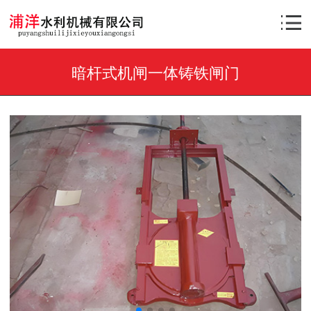
暗杆式机闸一体铸铁闸门