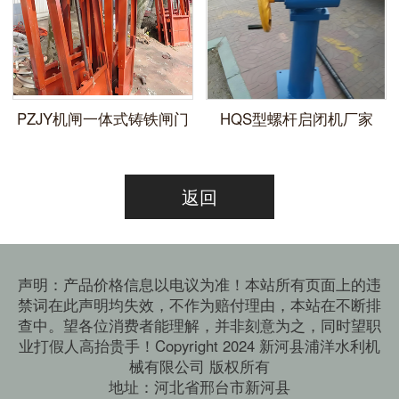
​PZJY机闸一体式铸铁闸门
HQS型螺杆启闭机厂家
返回
声明：产品价格信息以电议为准！本站所有页面上的违
禁词在此声明均失效，不作为赔付理由，本站在不断排
查中。望各位消费者能理解，并非刻意为之，同时望职
业打假人高抬贵手！Copyright 2024 新河县浦洋水利机
械有限公司 版权所有
地址：河北省邢台市新河县