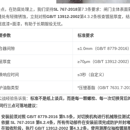
*一点，在防腐处理上，我们坚持
SL 767-2018
第7.3条要求：闸门主体表
缝处有轻微锈蚀，立刻对照
GB/T 13912-2002
第4.3.2条核查镀层厚度，
层底漆+面漆，有助于长期服役无忧。
要参数
标准要求
合器间隙
≤1.0mm（GB/T 8779-2016
层厚度
≥70μm（GB/T 13912-2002
换响应时间
≤3秒（自定义）
护油脂类型
*压锂基脂（GB/T 7631.7-20
实战经验告诉我：
标准不是纸上谈兵，而是每一颗螺栓、每一次切换背后
给同行三点可落地建议：
安装前须对照
GB/T 8779-2016
第5.5条，对切换机构进行机械限位测
依据
SL 767-2018
第6.2.4条，所有传动部件在安装前须完成防护并封
在验收阶段，执行
GB/T 13912-2002
第4.3.2条，使用测厚仪抽检镀层