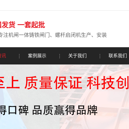
国发货 一套起批
专注机闸一体铸铁闸门、螺杆启闭机生产、安装
资讯
案例展示
关于我们
联系我们