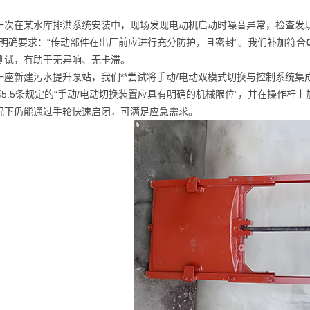
。
一次在某水库排洪系统安装中，现场发现电动机启动时噪音异常，检查发
4条明确要求：“传动部件在出厂前应进行充分防护，且密封”。我们补加符合
测试，有助于无异响、无卡滞。
一座新建污水提升泵站，我们**尝试将手动/电动双模式切换与控制系统
第5.5条规定的“手动/电动切换装置应具有明确的机械限位”，并在操作杆
况下仍能通过手轮快速启闭，可满足应急需求。