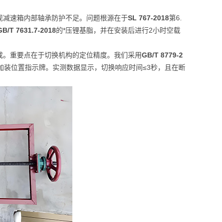
现减速箱内部轴承防护不足。问题根源在于
SL 767-2018
第6.
GB/T 7631.7-2018
的*压锂基脂，并在安装后进行2小时空载
集成。重要点在于切换机构的定位精度。我们采用
GB/T 8779-2
上加装位置指示牌。实测数据显示，切换响应时间≤3秒，且在断