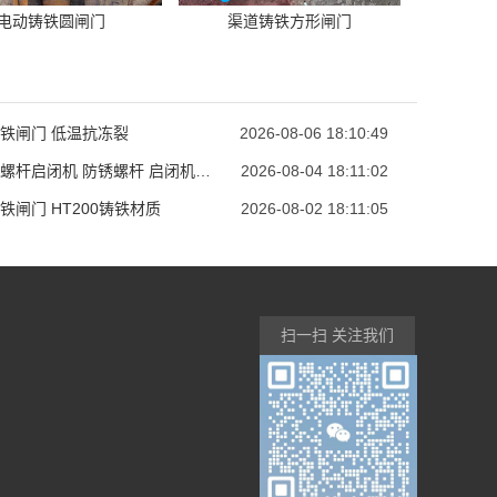
电动铸铁圆闸门
渠道铸铁方形闸门
铁闸门 低温抗冻裂
2026-08-06 18:10:49
双吊点螺杆启闭机 防锈螺杆 启闭机行程调节方案
2026-08-04 18:11:02
铁闸门 HT200铸铁材质
2026-08-02 18:11:05
扫一扫 关注我们