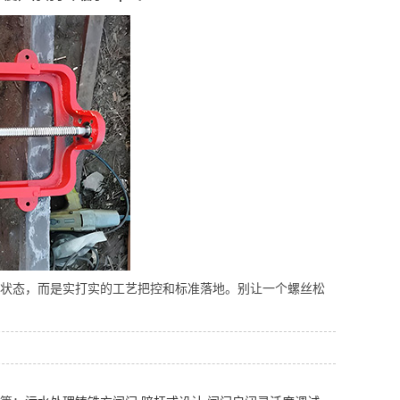
想状态，而是实打实的工艺把控和标准落地。别让一个螺丝松