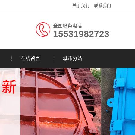
关于我们
联系我们
全国服务电话
15531982723
在线留言
城市分站