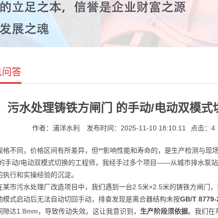
见问答
污水处理铸铁方闸门 的手动/电动双模式
作者：浦洋水利
发布时间：2025-11-10 18:10:11
点击：4
规格不同，价格区间有所差异，但**影响性能和寿命的，是生产检测与现
 的手动/电动双模式切换的工程师，我经手过多个项目——从城市排水泵
的执行和实操经验的沉淀。
在某市污水处理厂改造项目中，我们遇到一台2.5米×2.5米的铸铁方闸
动模式启动后无法自动切回手动，排查发现是离合器结构未按
GB/T 8779-
间隙达1.8mm，导致传动失效。这让我意识到，
生产阶段须依据
。我们在