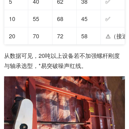
5
40
62
38
✅
10
55
68
45
✅
20
70
72
58
⚠️（接
从数据可见，20吨以上设备若不加强螺杆刚度
与轴承选型，*易突破噪声红线。