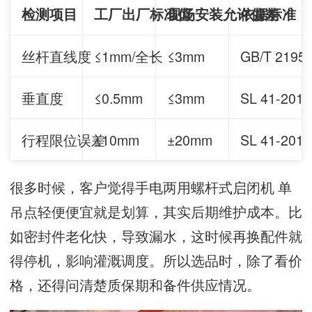
检测项目
工厂出厂标准值
现场安装允许偏差
依据标准
丝杆直线度
≤1mm/全长
≤3mm
GB/T 2195
垂直度
≤0.5mm
≤3mm
SL 41-2019
行程限位误差
±10mm
±20mm
SL 41-2019
很多时候，客户觉得手电两用螺杆式启闭机 单
吊点轻便便宜就是划算，其实后期维护成本。比
如密封件老化快，导致漏水，这时候再换配件就
得停机，影响灌溉调度。所以选品时，除了看价
格，还得问清楚质保期和备件供应情况。