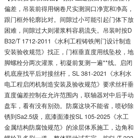
偏差，吊装前得用钢卷尺实测洞口净宽和净高，
跟门框外轮廓比对。间隙过小可能引起门体下放
困难，间隙过大则灌浆料容易流失。吊装时按D
B32/T 1712-2011《水利工程铸铁闸门设计制造
安装验收规范》找正，门框垂直度用线坠校，地
脚螺栓分两次灌浆，初凝前复测一遍**线。启闭
机底座找平后对接丝杆，SL 381-2021《水利水
电工程启闭机制造安装及验收规范》要求丝杆垂
直度偏差控制在允许范围内，联轴器对中后手动
盘车，看有没有别劲。防腐这块不能省，喷砂除
锈到Sa2.5级，底漆面漆按SL 105-2025《水工
金属结构防腐蚀规范》的涂层体系施工，边角和
螺栓孔多刷一道。整体联动试车完，按SL/T 223