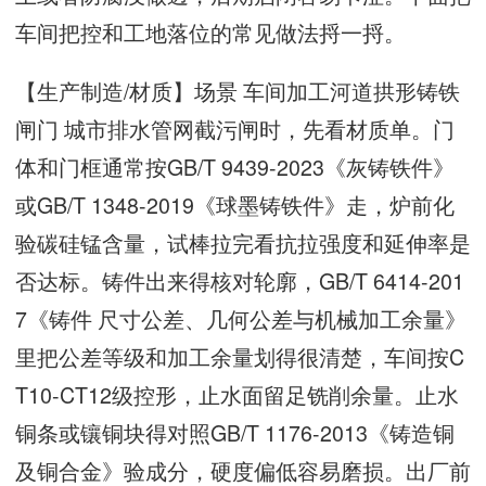
车间把控和工地落位的常见做法捋一捋。
【生产制造/材质】场景 车间加工河道拱形铸铁
闸门 城市排水管网截污闸时，先看材质单。门
体和门框通常按GB/T 9439-2023《灰铸铁件》
或GB/T 1348-2019《球墨铸铁件》走，炉前化
验碳硅锰含量，试棒拉完看抗拉强度和延伸率是
否达标。铸件出来得核对轮廓，GB/T 6414-201
7《铸件 尺寸公差、几何公差与机械加工余量》
里把公差等级和加工余量划得很清楚，车间按C
T10-CT12级控形，止水面留足铣削余量。止水
铜条或镶铜块得对照GB/T 1176-2013《铸造铜
及铜合金》验成分，硬度偏低容易磨损。出厂前