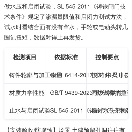
做水压和启闭试验，SL 545-2011《铸铁闸门技
术条件》规定了渗漏量限值和启闭力测试方法，
试水时看结合面有没有窜水，手轮或电动头转几
圈记扭矩，数据对得上再发货。
检测项目
依据标准
控制要点
铸件轮廓与加工余量
GB/T 6414-2017《铸件
按CT10-CT
材质力学性能
GB/T 9439-2023《灰铸铁件》/
同炉试棒抗拉
止水与启闭试验
SL 545-2011《铸铁闸门技术
设计水头下测渗
【安装验收/防腐蚀】场景 土建预留孔洞往往有