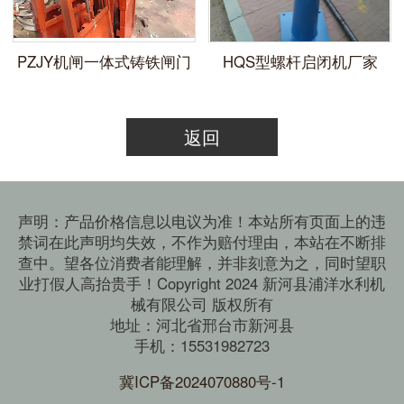
​PZJY机闸一体式铸铁闸门
HQS型螺杆启闭机厂家
返回
声明：产品价格信息以电议为准！本站所有页面上的违
禁词在此声明均失效，不作为赔付理由，本站在不断排
查中。望各位消费者能理解，并非刻意为之，同时望职
业打假人高抬贵手！Copyright 2024 新河县浦洋水利机
械有限公司 版权所有
地址：河北省邢台市新河县
手机：15531982723
冀ICP备2024070880号-1