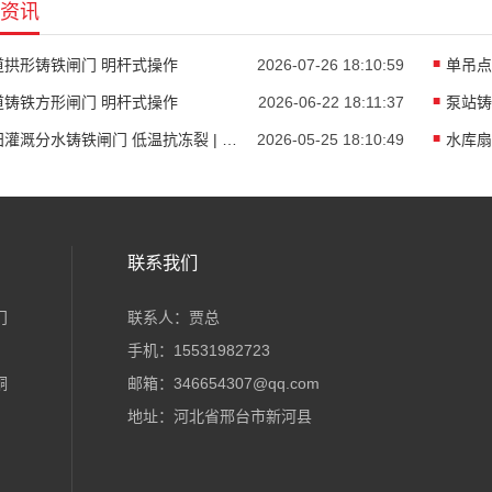
资讯
道拱形铸铁闸门 明杆式操作
2026-07-26 18:10:59
道铸铁方形闸门 明杆式操作
2026-06-22 18:11:37
泵站铸
农田灌溉分水铸铁闸门 低温抗冻裂 | 实战经验谈选材与安装
2026-05-25 18:10:49
联系我们
门
联系人：贾总
手机：15531982723
铜
邮箱：346654307@qq.com
地址：河北省邢台市新河县