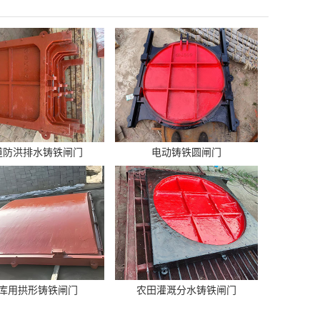
道防洪排水铸铁闸门
电动铸铁圆闸门
库用拱形铸铁闸门
农田灌溉分水铸铁闸门