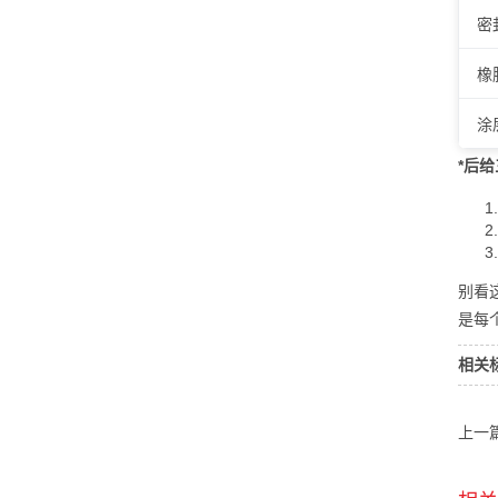
密
橡
涂
*后
别看
是每
相关
上一