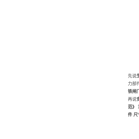
先说
力部
铁闸
再说
范》
件 