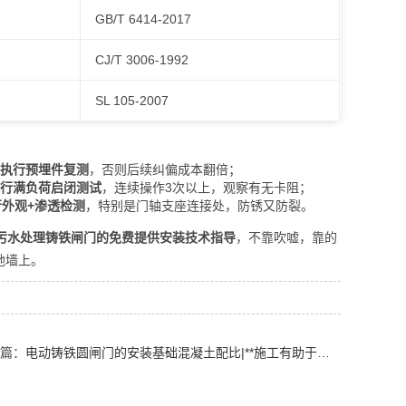
GB/T 6414-2017
CJ/T 3006-1992
SL 105-2007
2条执行预埋件复测
，否则后续纠偏成本翻倍；
条进行满负荷启闭测试
，连续操作3次以上，观察有无卡阻；
行外观+渗透检测
，特别是门轴支座连接处，防锈又防裂。
污水处理铸铁闸门的免费提供安装技术指导
，不靠吹嘘，靠的
地墙上。
一篇：
电动铸铁圆闸门的安装基础混凝土配比|**施工有助于维持水利安全