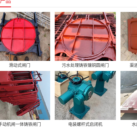
产品
滑动式闸门
污水处理铸铁镶铜圆闸门
渠
手动机闸一体铸铁闸门
电装螺杆式启闭机
水