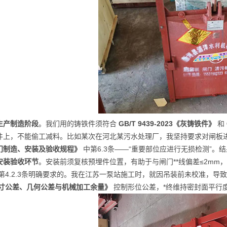
生产制造阶段
。我们用的铸铁件须符合
GB/T 9439-2023《灰铸铁件》
和
件上，不能偷工减料。比如某次在河北某污水处理厂，我坚持要求对闸板
门制造、安装及验收规程》
中第6.3条——“重要部位应进行无损检测”
安装验收环节
。安装前须复核预埋件位置，有助于与闸门**线偏差≤2mm
第4.2.3条明确要求的。我在江苏一泵站施工时，就因吊装前未校准，导
尺寸公差、几何公差与机械加工余量》
控制形位公差，*终维持密封面平行度误