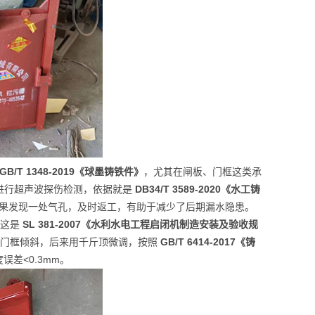
GB/T 1348-2019《球墨铸铁件》
，尤其在闸板、门框这类承
进行超声波探伤检测，依据就是
DB34/T 3589-2020《水工铸
。结果发现一处气孔，及时返工，有助于减少了后期漏水隐患。
，这是
SL 381-2007《水利水电工程启闭机制造安装及验收规
致门框倾斜，后来用千斤顶微调，按照
GB/T 6414-2017《铸
差<0.3mm。