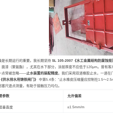
蚀是长期运行的重要。我长期坚持
SL 105-2007《水工金属结构防腐蚀
、面漆（聚氨酯），尤其在水下部分，涂层厚度不应低于120μm。曾有
一点常被忽略——
止水装置的装配精度
。我们采用双道橡胶止水，一道在
92《供水排水用铸铁闸门》
中第5.4条：“止水橡皮压缩量应控制在1.5～2
用塞尺逐点测量，有助于接触压力均匀。
要参数
允许偏差
≤1.5mm/m
框垂直度