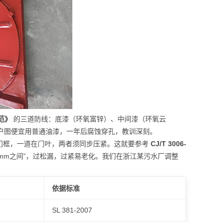
规范》
的三道防线：底漆（环氧富锌）、中间漆（环氧云
客户图便宜用普通油漆，一年后腐蚀穿孔，教训深刻。
门框，一道在门叶，两者须同步压紧。这就要参考
CJ/T 3006-
.5mm之间”，过松漏，过紧易老化。我们在浙江某污水厂调整
依据标准
SL 381-2007