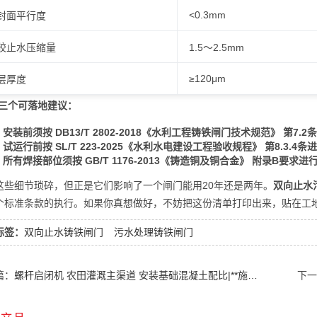
<0.3mm
封面平行度
胶止水压缩量
1.5～2.5mm
≥120μm
层厚度
给三个可落地建议：
安装前须按
DB13/T 2802-2018《水利工程铸铁闸门技术规范》
第7.
试运行前按
SL/T 223-2025《水利水电建设工程验收规程》
第8.3.4
所有焊接部位须按
GB/T 1176-2013《铸造铜及铜合金》
附录B要求进
这些细节琐碎，但正是它们影响了一个闸门能用20年还是两年。
双向止水
个标准条款的执行。如果你真想做好，不妨把这份清单打印出来，贴在工
标签：
双向止水铸铁闸门
污水处理铸铁闸门
篇：
螺杆启闭机 农田灌溉主渠道 安装基础混凝土配比|**施工全攻略
下