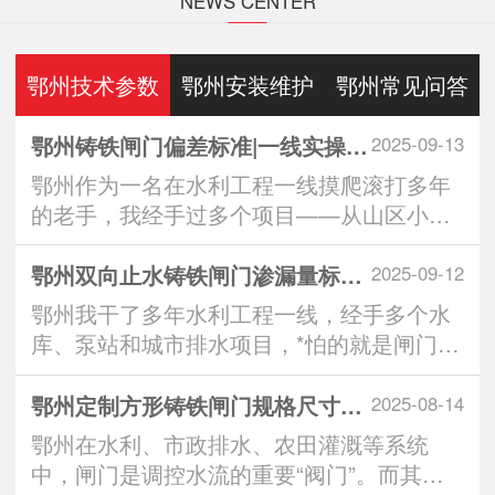
NEWS CENTER
鄂州技术参数
鄂州安装维护
鄂州常见问答
鄂州铸铁闸门偏差标准|一线实操全解析：从生产到安装的3大重要控制点
2025-09-13
鄂州作为一名在水利工程一线摸爬滚打多年
的老手，我经手过多个项目——从山区小水
库到城市排水···
鄂州双向止水铸铁闸门渗漏量标准｜实操派*看的“零漏”硬核指南
2025-09-12
鄂州我干了多年水利工程一线，经手多个水
库、泵站和城市排水项目，*怕的就是闸门一
关，水从缝···
鄂州定制方形铸铁闸门规格尺寸：匹配工程需求的智慧之选
2025-08-14
鄂州在水利、市政排水、农田灌溉等系统
中，闸门是调控水流的重要“阀门”。而其