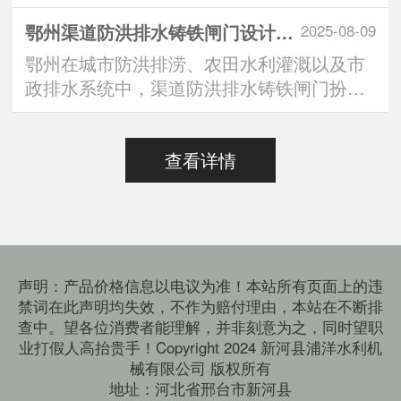
中，“定制方形铸铁闸···
鄂州渠道防洪排水铸铁闸门设计标准：安全与效能的双重有助于维持
2025-08-09
鄂州在城市防洪排涝、农田水利灌溉以及市
政排水系统中，渠道防洪排水铸铁闸门扮演
着“水路守门人”的···
查看详情
声明：产品价格信息以电议为准！本站所有页面上的违
禁词在此声明均失效，不作为赔付理由，本站在不断排
查中。望各位消费者能理解，并非刻意为之，同时望职
业打假人高抬贵手！Copyright 2024 新河县浦洋水利机
械有限公司 版权所有
地址：河北省邢台市新河县