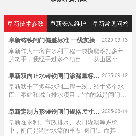
NEWS CENTER
阜新技术参数
阜新安装维护
阜新常见问答
阜新铸铁闸门偏差标准|一线实操全解析：从生产到安装的3大重要控制点
2025-09-13
阜新作为一名在水利工程一线摸爬滚打多年
的老手，我经手过多个项目——从山区小水
库到城市排水···
阜新双向止水铸铁闸门渗漏量标准｜实操派*看的“零漏”硬核指南
2025-09-12
阜新我干了多年水利工程一线，经手多个水
库、泵站和城市排水项目，*怕的就是闸门一
关，水从缝···
阜新定制方形铸铁闸门规格尺寸：匹配工程需求的智慧之选
2025-08-14
阜新在水利、市政排水、农田灌溉等系统
中，闸门是调控水流的重要“阀门”。而其