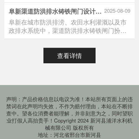
中，“定制方形铸铁闸···
阜新渠道防洪排水铸铁闸门设计标准：安全与效能的双重有助于维持
2025-08-09
阜新在城市防洪排涝、农田水利灌溉以及市
政排水系统中，渠道防洪排水铸铁闸门扮演
着“水路守门人”的···
查看详情
声明：产品价格信息以电议为准！本站所有页面上的违
禁词在此声明均失效，不作为赔付理由，本站在不断排
查中。望各位消费者能理解，并非刻意为之，同时望职
业打假人高抬贵手！Copyright 2024 新河县浦洋水利机
械有限公司 版权所有
地址：河北省邢台市新河县