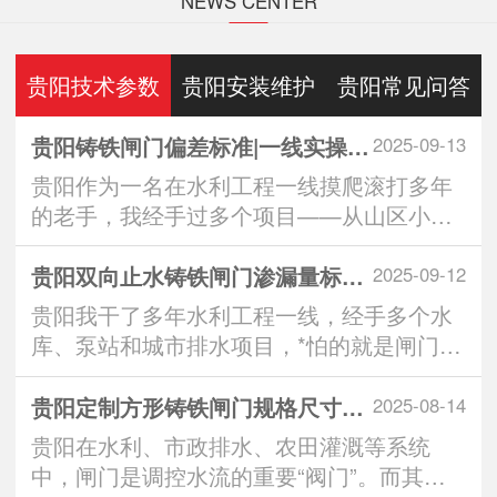
NEWS CENTER
贵阳技术参数
贵阳安装维护
贵阳常见问答
贵阳铸铁闸门偏差标准|一线实操全解析：从生产到安装的3大重要控制点
2025-09-13
贵阳作为一名在水利工程一线摸爬滚打多年
的老手，我经手过多个项目——从山区小水
库到城市排水···
贵阳双向止水铸铁闸门渗漏量标准｜实操派*看的“零漏”硬核指南
2025-09-12
贵阳我干了多年水利工程一线，经手多个水
库、泵站和城市排水项目，*怕的就是闸门一
关，水从缝···
贵阳定制方形铸铁闸门规格尺寸：匹配工程需求的智慧之选
2025-08-14
贵阳在水利、市政排水、农田灌溉等系统
中，闸门是调控水流的重要“阀门”。而其