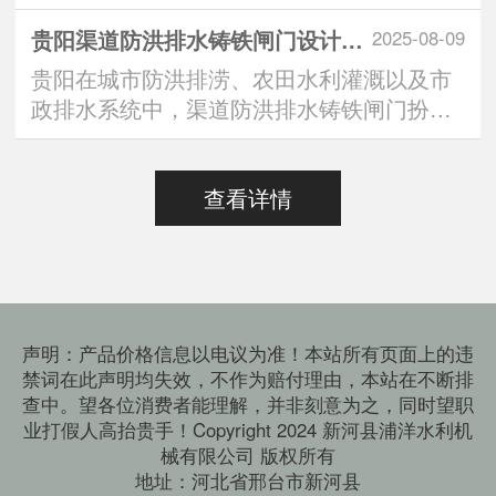
中，“定制方形铸铁闸···
贵阳渠道防洪排水铸铁闸门设计标准：安全与效能的双重有助于维持
2025-08-09
贵阳在城市防洪排涝、农田水利灌溉以及市
政排水系统中，渠道防洪排水铸铁闸门扮演
着“水路守门人”的···
查看详情
声明：产品价格信息以电议为准！本站所有页面上的违
禁词在此声明均失效，不作为赔付理由，本站在不断排
查中。望各位消费者能理解，并非刻意为之，同时望职
业打假人高抬贵手！Copyright 2024 新河县浦洋水利机
械有限公司 版权所有
地址：河北省邢台市新河县