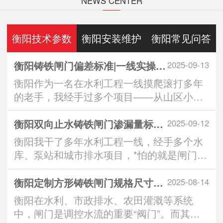
NEWS CENTER
衡阳技术参数
衡阳安装维护
衡阳常见问答
衡阳铸铁闸门偏差标准|一线实操全解析：从生产到安装的3大重要控制点
2025-09-13
衡阳作为一名在水利工程一线摸爬滚打多年
的老手，我经手过多个项目——从山区小水
库到城市排水···
衡阳双向止水铸铁闸门渗漏量标准｜实操派*看的“零漏”硬核指南
2025-09-12
衡阳我干了多年水利工程一线，经手多个水
库、泵站和城市排水项目，*怕的就是闸门一
关，水从缝···
衡阳定制方形铸铁闸门规格尺寸：匹配工程需求的智慧之选
2025-08-14
衡阳在水利、市政排水、农田灌溉等系统
中，闸门是调控水流的重要“阀门”。而其