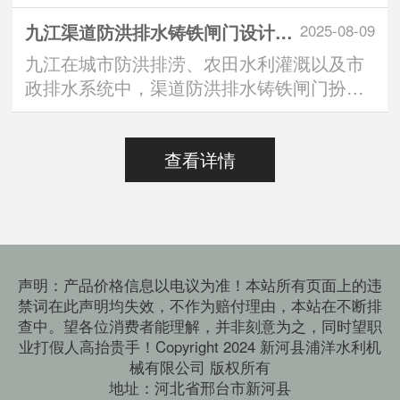
中，“定制方形铸铁闸···
九江渠道防洪排水铸铁闸门设计标准：安全与效能的双重有助于维持
2025-08-09
九江在城市防洪排涝、农田水利灌溉以及市
政排水系统中，渠道防洪排水铸铁闸门扮演
着“水路守门人”的···
查看详情
声明：产品价格信息以电议为准！本站所有页面上的违
禁词在此声明均失效，不作为赔付理由，本站在不断排
查中。望各位消费者能理解，并非刻意为之，同时望职
业打假人高抬贵手！Copyright 2024 新河县浦洋水利机
械有限公司 版权所有
地址：河北省邢台市新河县