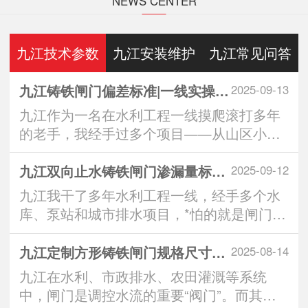
NEWS CENTER
九江技术参数
九江安装维护
九江常见问答
九江铸铁闸门偏差标准|一线实操全解析：从生产到安装的3大重要控制点
2025-09-13
九江作为一名在水利工程一线摸爬滚打多年
的老手，我经手过多个项目——从山区小水
库到城市排水···
九江双向止水铸铁闸门渗漏量标准｜实操派*看的“零漏”硬核指南
2025-09-12
九江我干了多年水利工程一线，经手多个水
库、泵站和城市排水项目，*怕的就是闸门一
关，水从缝···
九江定制方形铸铁闸门规格尺寸：匹配工程需求的智慧之选
2025-08-14
九江在水利、市政排水、农田灌溉等系统
中，闸门是调控水流的重要“阀门”。而其