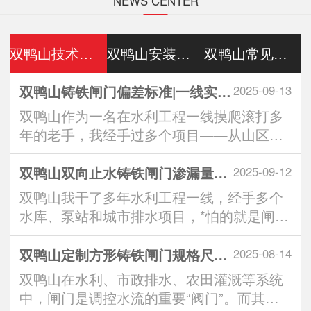
NEWS CENTER
双鸭山技术参数
双鸭山安装维护
双鸭山常见问答
双鸭山铸铁闸门偏差标准|一线实操全解析：从生产到安装的3大重要控制点
2025-09-13
双鸭山作为一名在水利工程一线摸爬滚打多
年的老手，我经手过多个项目——从山区小
水库到城市排水···
双鸭山双向止水铸铁闸门渗漏量标准｜实操派*看的“零漏”硬核指南
2025-09-12
双鸭山我干了多年水利工程一线，经手多个
水库、泵站和城市排水项目，*怕的就是闸门
一关，水从缝···
双鸭山定制方形铸铁闸门规格尺寸：匹配工程需求的智慧之选
2025-08-14
双鸭山在水利、市政排水、农田灌溉等系统
中，闸门是调控水流的重要“阀门”。而其