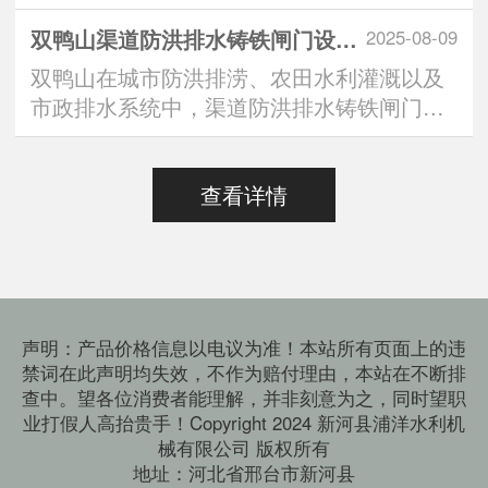
中，“定制方形铸铁闸···
双鸭山渠道防洪排水铸铁闸门设计标准：安全与效能的双重有助于维持
2025-08-09
双鸭山在城市防洪排涝、农田水利灌溉以及
市政排水系统中，渠道防洪排水铸铁闸门扮
演着“水路守门人”的···
查看详情
声明：产品价格信息以电议为准！本站所有页面上的违
禁词在此声明均失效，不作为赔付理由，本站在不断排
查中。望各位消费者能理解，并非刻意为之，同时望职
业打假人高抬贵手！Copyright 2024 新河县浦洋水利机
械有限公司 版权所有
地址：河北省邢台市新河县