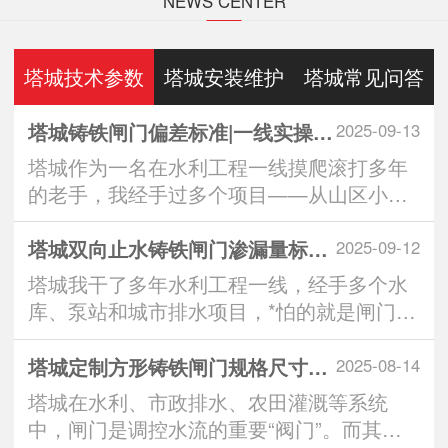
NEWS CENTER
塔城技术参数
塔城安装维护
塔城常见问答
塔城铸铁闸门偏差标准|一线实操全解析：从生产到安装的3大重要控制点
2025-09-13
塔城作为一名在水利工程一线摸爬滚打多年
的老手，我经手过多个项目——从山区小水
库到城市排水···
塔城双向止水铸铁闸门渗漏量标准｜实操派*看的“零漏”硬核指南
2025-09-12
塔城我干了多年水利工程一线，经手多个水
库、泵站和城市排水项目，*怕的就是闸门一
关，水从缝···
塔城定制方形铸铁闸门规格尺寸：匹配工程需求的智慧之选
2025-08-14
塔城在水利、市政排水、农田灌溉等系统
中，闸门是调控水流的重要“阀门”。而其