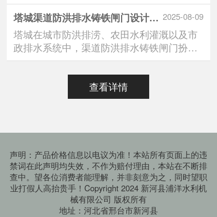
中，“定制方形铸铁闸···
塔城渠道防洪排水铸铁闸门设计标准：安全与效能的双重有助于维持
2025-08-09
塔城在城市防洪排涝、农田水利灌溉以及市
政排水系统中，渠道防洪排水铸铁闸门扮演
着“水路守门人”的···
查看详情
声明：产品价格信息以电议为准！本站所有页面上的违
禁词在此声明均失效，不作为赔付理由，本站在不断排
查中。望各位消费者能理解，并非刻意为之，同时望职
业打假人高抬贵手！Copyright 2024 新河县浦洋水利机
械有限公司 版权所有
地址：河北省邢台市新河县