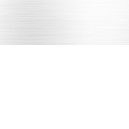
15531982723
需求沟通
图纸确认