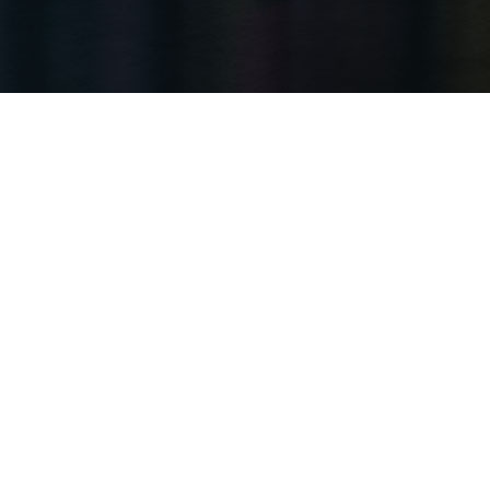
唐山水库扇形铸铁闸门 城镇雨水管网排放口
唐山水库扇形铸铁闸门 城镇雨水管网排放口根据闸门尺寸和铸铁材质，
通常在 322-2898 元 / 扇。在实际水···
唐山方形铸铁闸门 低温抗冻裂
唐山方形铸铁闸门 低温抗冻裂能力关系到北方严寒地区水利设施的寿命
全。在多年参与水库、泵站及城市排水项目的过···
唐山电装螺杆式启闭机 单吊点轻便
唐山电装螺杆式启闭机 单吊点轻便根据规格不同，价格区间有所差异，