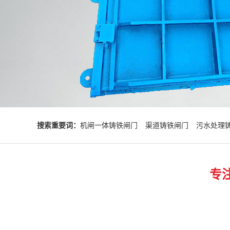
搜索重要词：
机闸一体铸铁闸门
渠道铸铁闸门
污水处理
专