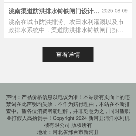
中，“定制方形铸铁闸···
洮南渠道防洪排水铸铁闸门设计标准：安全与效能的双重有助于维持
2025-08-09
洮南在城市防洪排涝、农田水利灌溉以及市
政排水系统中，渠道防洪排水铸铁闸门扮演
着“水路守门人”的···
查看详情
声明：产品价格信息以电议为准！本站所有页面上的违
禁词在此声明均失效，不作为赔付理由，本站在不断排
查中。望各位消费者能理解，并非刻意为之，同时望职
业打假人高抬贵手！Copyright 2024 新河县浦洋水利机
械有限公司 版权所有
地址：河北省邢台市新河县