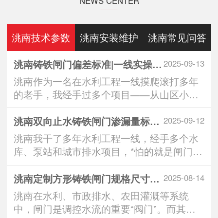
NEWS CENTER
洮南技术参数
洮南安装维护
洮南常见问答
洮南铸铁闸门偏差标准|一线实操全解析：从生产到安装的3大重要控制点
2025-09-13
洮南作为一名在水利工程一线摸爬滚打多年
的老手，我经手过多个项目——从山区小水
库到城市排水···
洮南双向止水铸铁闸门渗漏量标准｜实操派*看的“零漏”硬核指南
2025-09-12
洮南我干了多年水利工程一线，经手多个水
库、泵站和城市排水项目，*怕的就是闸门一
关，水从缝···
洮南定制方形铸铁闸门规格尺寸：匹配工程需求的智慧之选
2025-08-14
洮南在水利、市政排水、农田灌溉等系统
中，闸门是调控水流的重要“阀门”。而其