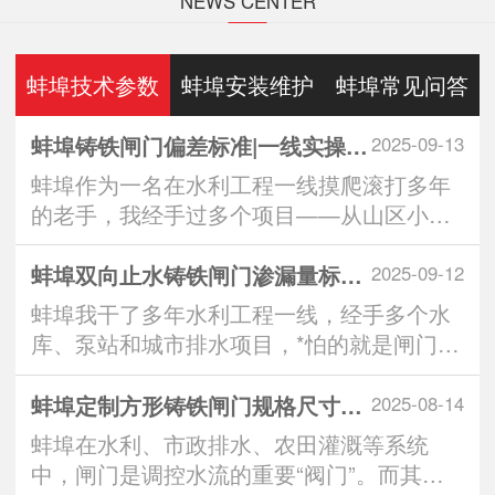
NEWS CENTER
蚌埠技术参数
蚌埠安装维护
蚌埠常见问答
蚌埠铸铁闸门偏差标准|一线实操全解析：从生产到安装的3大重要控制点
2025-09-13
蚌埠作为一名在水利工程一线摸爬滚打多年
的老手，我经手过多个项目——从山区小水
库到城市排水···
蚌埠双向止水铸铁闸门渗漏量标准｜实操派*看的“零漏”硬核指南
2025-09-12
蚌埠我干了多年水利工程一线，经手多个水
库、泵站和城市排水项目，*怕的就是闸门一
关，水从缝···
蚌埠定制方形铸铁闸门规格尺寸：匹配工程需求的智慧之选
2025-08-14
蚌埠在水利、市政排水、农田灌溉等系统
中，闸门是调控水流的重要“阀门”。而其