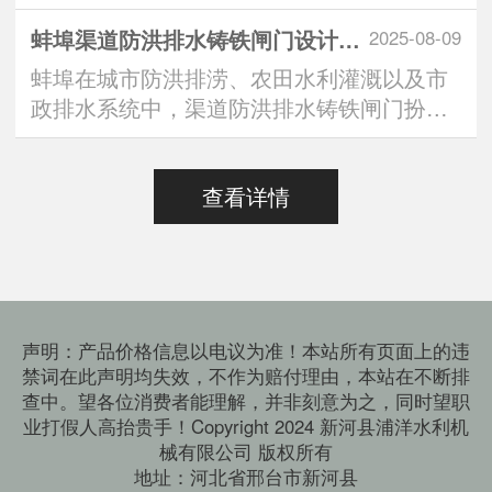
中，“定制方形铸铁闸···
蚌埠渠道防洪排水铸铁闸门设计标准：安全与效能的双重有助于维持
2025-08-09
蚌埠在城市防洪排涝、农田水利灌溉以及市
政排水系统中，渠道防洪排水铸铁闸门扮演
着“水路守门人”的···
查看详情
声明：产品价格信息以电议为准！本站所有页面上的违
禁词在此声明均失效，不作为赔付理由，本站在不断排
查中。望各位消费者能理解，并非刻意为之，同时望职
业打假人高抬贵手！Copyright 2024 新河县浦洋水利机
械有限公司 版权所有
地址：河北省邢台市新河县