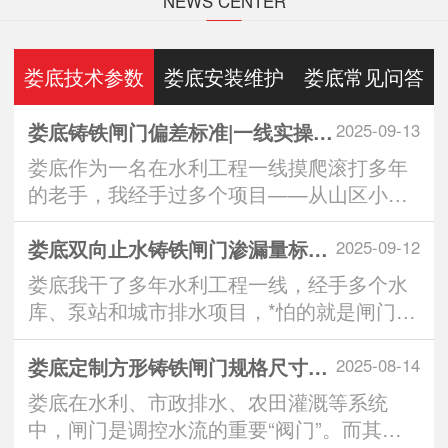
NEWS CENTER
娄底技术参数
娄底安装维护
娄底常见问答
娄底铸铁闸门偏差标准|一线实操全解析：从生产到安装的3大重要控制点
2025-09-13
娄底作为一名在水利工程一线摸爬滚打多年
的老手，我经手过多个项目——从山区小水
库到城市排水···
娄底双向止水铸铁闸门渗漏量标准｜实操派*看的“零漏”硬核指南
2025-09-12
娄底我干了多年水利工程一线，经手多个水
库、泵站和城市排水项目，*怕的就是闸门一
关，水从缝···
娄底定制方形铸铁闸门规格尺寸：匹配工程需求的智慧之选
2025-08-14
娄底在水利、市政排水、农田灌溉等系统
中，闸门是调控水流的重要“阀门”。而其