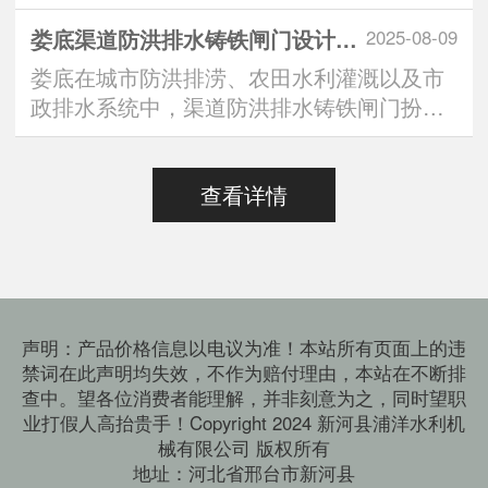
中，“定制方形铸铁闸···
娄底渠道防洪排水铸铁闸门设计标准：安全与效能的双重有助于维持
2025-08-09
娄底在城市防洪排涝、农田水利灌溉以及市
政排水系统中，渠道防洪排水铸铁闸门扮演
着“水路守门人”的···
查看详情
声明：产品价格信息以电议为准！本站所有页面上的违
禁词在此声明均失效，不作为赔付理由，本站在不断排
查中。望各位消费者能理解，并非刻意为之，同时望职
业打假人高抬贵手！Copyright 2024 新河县浦洋水利机
械有限公司 版权所有
地址：河北省邢台市新河县